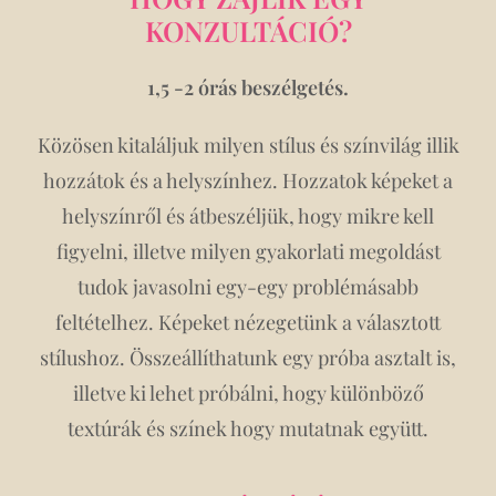
KONZULTÁCIÓ?
1,5 -2 órás beszélgetés.
Közösen kitaláljuk milyen stílus és színvilág illik
hozzátok és a helyszínhez. Hozzatok képeket a
helyszínről és átbeszéljük, hogy mikre kell
figyelni, illetve milyen gyakorlati megoldást
tudok javasolni egy-egy problémásabb
feltételhez. Képeket nézegetünk a választott
stílushoz. Összeállíthatunk egy próba asztalt is,
illetve ki lehet próbálni, hogy különböző
textúrák és színek hogy mutatnak együtt.