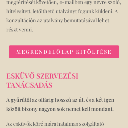
megtérítését követően, e-mailben egy névre szóló,
hitelesített, letölthető utalványt fogunk küldeni. A
konzultáción az utalvány bemutatásával lehet
részt venni.
MEGRENDELŐLAP KITÖLTÉSE
ESKÜVŐ SZERVEZÉSI
TANÁCSADÁS
A gyűrűtől az oltárig hosszú az út, és a két igen
között bizony nagyon sok nemet kell mondani.
Az esküvők köré mára hatalmas szolgáltató