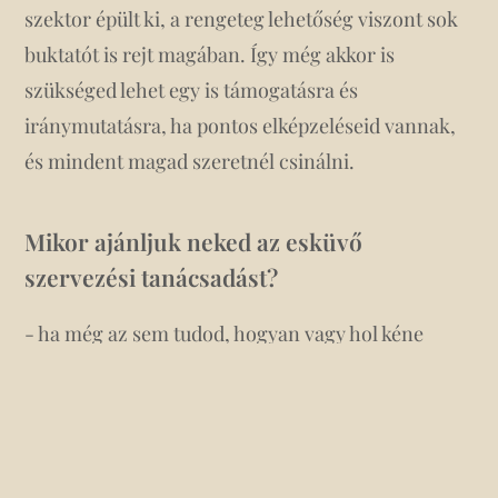
szektor épült ki, a rengeteg lehetőség viszont sok
buktatót is rejt magában. Így még akkor is
szükséged lehet egy is támogatásra és
iránymutatásra, ha pontos elképzeléseid vannak,
és mindent magad szeretnél csinálni.
Mikor ajánljuk neked az esküvő
szervezési tanácsadást?
- ha még az sem tudod, hogyan vagy hol kéne
kezdeni a szervezést
- ha már millió kérdésed van, de válaszokat még
nem kaptál
- ha szeretnéd tudni, hogy milyen kérdéseket kell