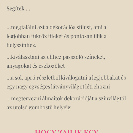
Segítek….
…megtalálni azt a dekorációs stílust, ami a
legjobban tükröz titeket és pontosan illik a
helyszínhez.
…kiválasztani az ehhez passzoló színeket,
anyagokat és eszközöket
…a sok apró részletből kiválogatni a legjobbakat és
egy nagy egységes látványvilágot létrehozni
…megtervezni álmaitok dekorációját a színvilágtól
az utolsó gombostű helyéig
HOGY ZAJLIK EGY